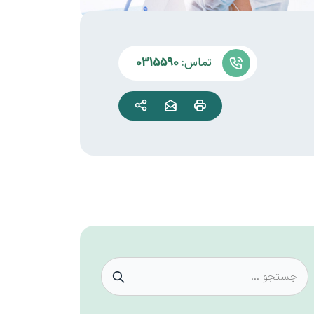
تماس:
0315590