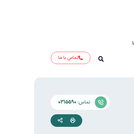
تماس با ما
تماس:
0315590