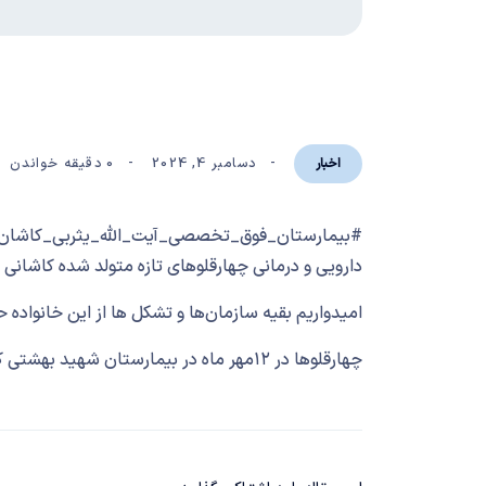
دسامبر 4, 2024
0 دقیقه خواندن
اخبار
#بیمارستان_فوق_تخصصی_آیت_الله_یثربی_کاشان در 
دارویی و درمانی چهارقلوهای تازه‌ متولد شده کاشانی 
امیدواریم بقیه سازمان‌ها و تشکل ها از این خانواده 
چهارقلوها در ۱۲مهر ماه در بیمارستان شهید بهشتی کاشان بدنیا آمدند.