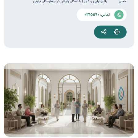
اصلی
رادیوتراپی و دارو) با اسکان رایگان در بیمارستان یثربی
تماس:
0315590