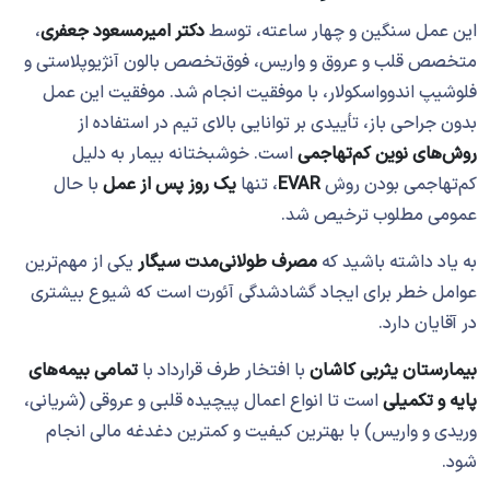
این عمل سنگین و چهار ساعته، توسط
دکتر امیرمسعود جعفری
،
متخصص قلب و عروق و واریس، فوق‌تخصص بالون آنژیوپلاستی و
فلوشیپ اندوواسکولار، با موفقیت انجام شد. موفقیت این عمل
بدون جراحی باز، تأییدی بر توانایی بالای تیم در استفاده از
روش‌های نوین کم‌تهاجمی
است. خوشبختانه بیمار به دلیل
کم‌تهاجمی بودن روش
EVAR
، تنها
یک روز پس از عمل
با حال
عمومی مطلوب ترخیص شد.
به یاد داشته باشید که
مصرف طولانی‌مدت سیگار
یکی از مهم‌ترین
عوامل خطر برای ایجاد گشادشدگی آئورت است که شیوع بیشتری
در آقایان دارد.
بیمارستان یثربی کاشان
با افتخار طرف قرارداد با
تمامی بیمه‌های
پایه و تکمیلی
است تا انواع اعمال پیچیده قلبی و عروقی (شریانی،
وریدی و واریس) با بهترین کیفیت و کمترین دغدغه مالی انجام
شود.