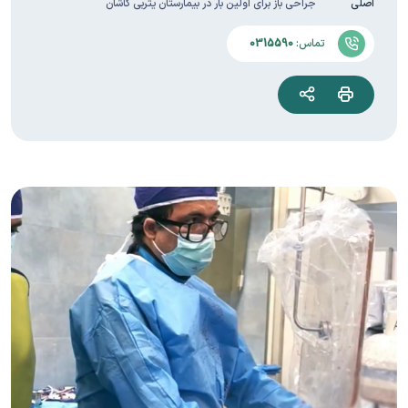
اصلی
جراحی باز برای اولین بار در بیمارستان یثربی کاشان
تماس:
0315590