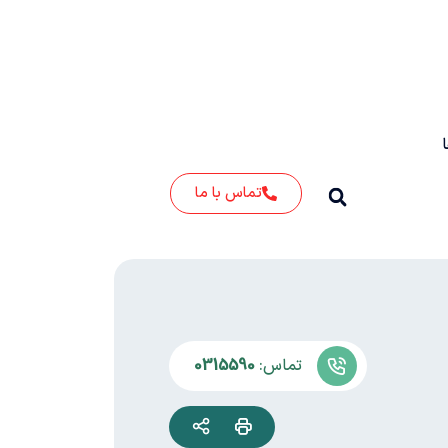
تماس با ما
تماس:
0315590