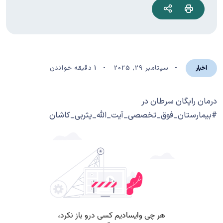
سپتامبر 29, 2025
1 دقیقه خواندن
اخبار
درمان رایگان سرطان در
#بیمارستان_فوق_تخصصی_آیت_الله_یثربی_کاشان