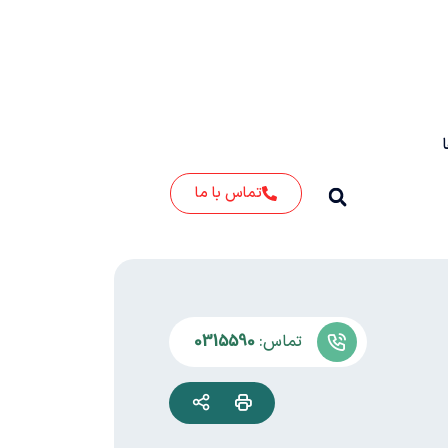
تماس با ما
تماس:
0315590