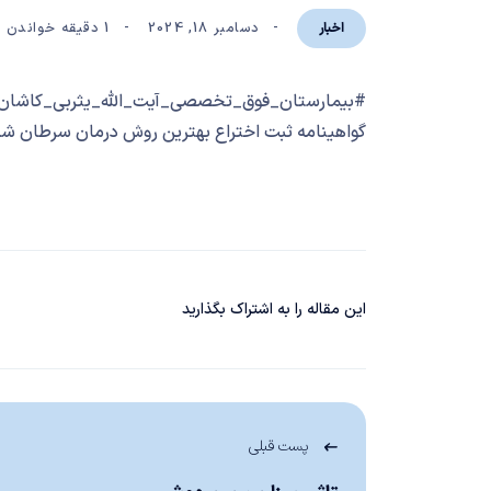
دسامبر 18, 2024
1 دقیقه خواندن
اخبار
#بیمارستان_فوق_تخصصی_آیت_الله_یثربی_کاشان در 
گواهینامه ثبت اختراع بهترین روش درمان سرطان شد
این مقاله را به اشتراک بگذارید
پست قبلی