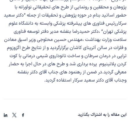
پژوهان و محققین و رونمایی از طرح های تحقیقاتی نوآورانه با
حضور اساتید بنام در حوزه پژوهش و تحقیقات از جمله “دکتر سعید
سرکاررئیس فناوری های پیشرفته پزشکی وابسته به دانشگاه علوم
پزشکی تهران” ،دکتر حمیدرضا بنفشه مدیر دفتر توسعه فناوری
سلامت وزارت بهداشت ،مهندس حسین محلوجی وزیر اسبق معادن
و فلزات در سالن آترینای کاشان برگزارگردید و از نتایج طرح اگزوزوم
تراپی در درمان سرطان و ساخت نانوداروی شیمی درمانی با کوت
کردن پلاتینیوم پرده برداری شد و طرح های در حال اجرا به حضار
معرفی گردید.در ضمن از رهنمود های جناب آقای دکتر بنفشه
وجناب آقای دکتر سعید سرکار استفاده گردید.
این مقاله را به اشتراک بگذارید