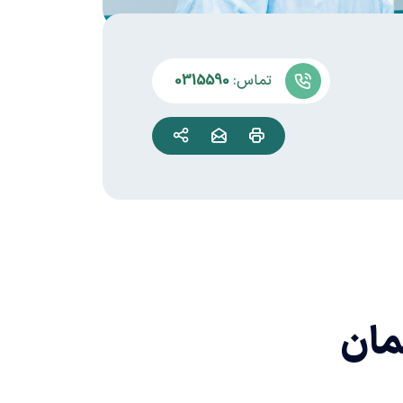
تماس:
0315590
مان