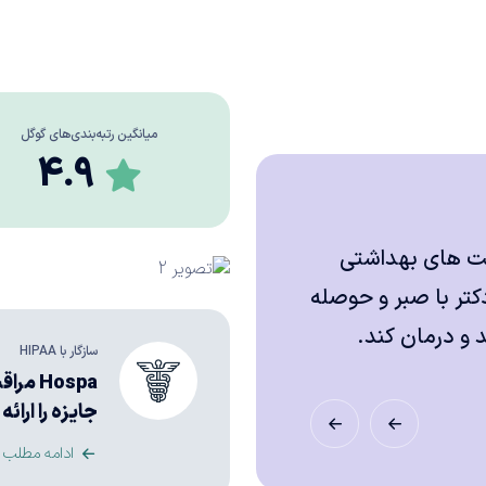
میانگین رتبه‌بندی‌های گوگل
4.9
بت های بهداشتی
من تجربه خوبی در ای
تر با صبر و حوصله
داشتم. من به سرعت و
 درمان کند.
توانست وضعیت من ر
سازگار با HIPAA
Hospa 
محمد رضایی
جایزه را ارائ
رئیس گروه قلب و 
ادامه مطلب