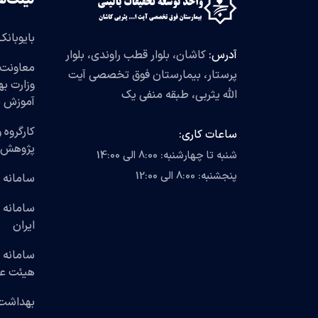
لینک‌ه
بایوبانک
آدرس:
کاشان، بلوار قطب راوندی، بلوار
معاونت 
پرستار، بیمارستان فوق تخصصی آیت
وزارت ب
الله یثربی، طبقه منفی یک
آموزش 
کارگروه 
ساعات کاری:
پژوهش
شنبه تا چهارشنبه: 8:00 الی 14:00
پنجشنبه: 8:00 الی 12:00
سامانه 
سامانه 
ایران
سامانه 
هیئت عل
بهداشت