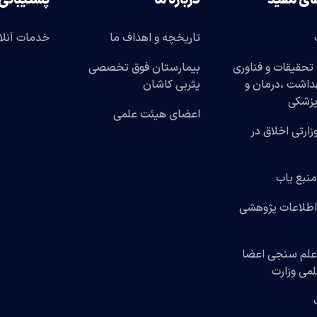
ای مفید
درباره ما
پشتیبانی
تاریخچه و اهداف ما
خدمات آنلا
تحقیقات و فناوری
بیمارستان فوق تخصصی
هداشت ،درمان و
یثربی کاشان
پزشکی
اعضای هیئت علمی
وزارتی اخلاق در
منبع یاب
اطلاعات پژوهشی
علم سنجی اعضا
می وزارت