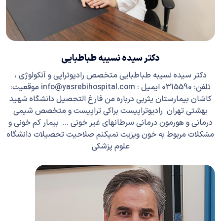
دکتر سیده نسیبه طباطبایی
دکتر سیده نسیبه طباطبایی متخصص رادیوتراپی و آنکولوژی ،
تلفن: 0315590 ایمیل : info@yasrebihospital.com موقعیت:
کاشان بیمارستان یثربی درباره من فارغ التحصیل دانشگاه شهید
بهشتی تهران رادیوتراپیست براکی تراپیست و متخصص شیمی
درمانی و هورمون درمانی سرطانهای غیر خونی … بیمار کم خونی و
مشکلات مربوط به خون ویزیت نمیکنم صلاحیت تحصیلات دانشگاه
علوم پزشکی