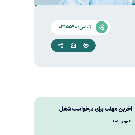
تماس:
0315590
آخرین مهلت برای درخواست شغل
31 بهمن 1404